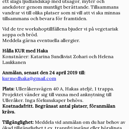
ett slags ljudlandskap med utsagor, myter och
anekdoter genom muntligt berättande. Tillsammans
vandrar vi till olika platser som ni vill att vi ska minnas
tillsammans och bevara för framtiden.
Vid de tre workshoptillfällena bjuder vi på vegetarisk
soppa och bröd.
Meddela gärna eventuella allergier.
Hålla KUR med Haka
Konstnärer: Katarina Sundkvist Zohari och Helena
Laukkanen
Anmälan, senast den 24 april 2019 till:
kurmedhaka@gmail.com
Plats:
Ulleråkersvägen 40 A, Hakas ateljé, 1 trappa.
Projektet vänder sig till vuxna med anknytning till
Ulleråker. Inga förkunskaper behövs.
Kostnadsfritt. Begränsat antal platser, föranmälan
krävs.
Tillgänglighet:
Meddela vid anmälan om du har behov av
ökad tillgänglighet t.ex. trappfri ingång eller hörslinga