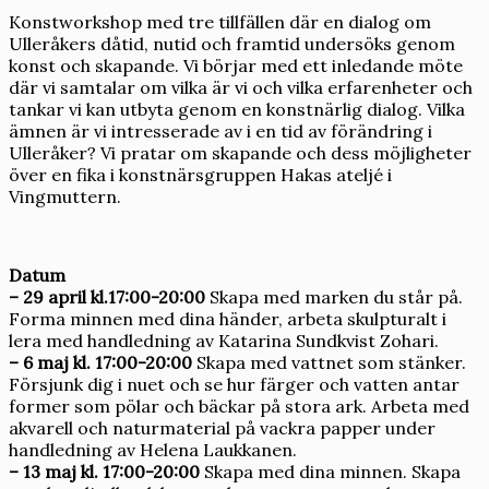
Konstworkshop med tre tillfällen där en dialog om
Ulleråkers dåtid, nutid och framtid undersöks genom
konst och skapande. Vi börjar med ett inledande möte
där vi samtalar om vilka är vi och vilka erfarenheter och
tankar vi kan utbyta genom en konstnärlig dialog. Vilka
ämnen är vi intresserade av i en tid av förändring i
Ulleråker? Vi pratar om skapande och dess möjligheter
över en fika i konstnärsgruppen Hakas ateljé i
Vingmuttern.
Datum
– 29 april kl.17:00-20:00
Skapa med marken du står på.
Forma minnen med dina händer, arbeta skulpturalt i
lera med handledning av Katarina Sundkvist Zohari.
– 6 maj kl. 17:00-20:00
Skapa med vattnet som stänker.
Försjunk dig i nuet och se hur färger och vatten antar
former som pölar och bäckar på stora ark. Arbeta med
akvarell och naturmaterial på vackra papper under
handledning av Helena Laukkanen.
– 13 maj kl. 17:00-20:00
Skapa med dina minnen. Skapa