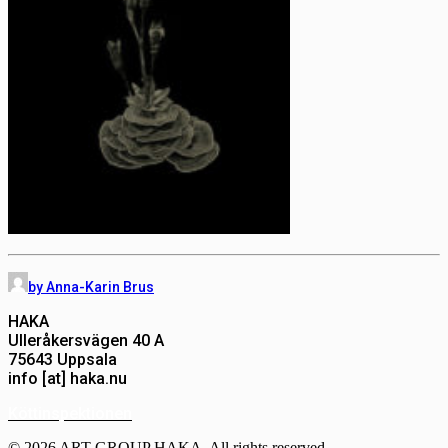
by Anna-Karin Brus
HAKA
Ulleråkersvägen 40 A
75643 Uppsala
info [at] haka.nu
Köttinspektionen
© 2026 ART GROUP HAKA. All rights reserved